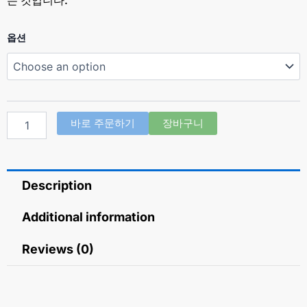
하
옵션
이
포
스
100
필
름
바로 주문하기
장바구니
형
(구
연
산
Description
실
데
나
Additional information
필
Sildenafil
Reviews (0)
Citrate
100mg)
quantity