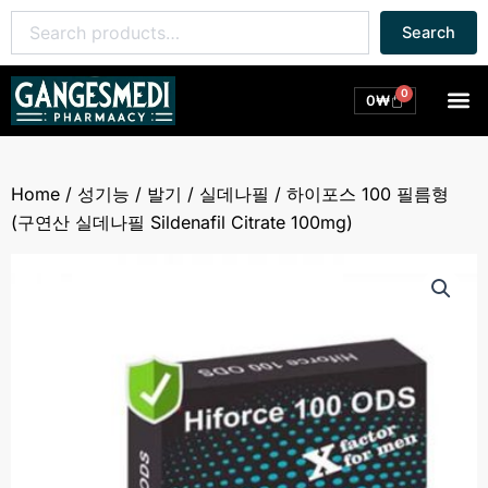
콘
Search
Search
텐
for:
츠
로
0
M
Cart
0
₩
건
너
뛰
Home
/
성기능
/
발기
/
실데나필
/ 하이포스 100 필름형
기
(구연산 실데나필 Sildenafil Citrate 100mg)