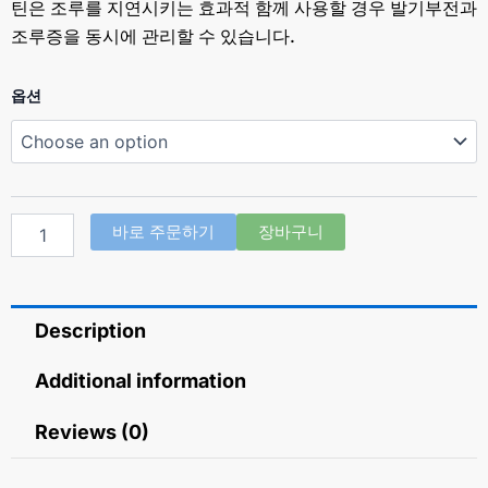
틴은 조루를 지연시키는 효과적 함께 사용할 경우 발기부전과
조루증을 동시에 관리할 수 있습니다.
슈
옵션
퍼
카
마
그
라
(구
바로 주문하기
장바구니
연
산
실
데
Description
나
필
Sildenafil
Additional information
Citrate
100mg
Reviews (0)
+
다
폭