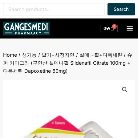
콘
Search
Search
텐
for:
츠
로
0
M
Cart
0
₩
건
너
뛰
Home
/
성기능
/
발기+사정지연
/
실데나필+다폭세틴
/ 슈
기
퍼 카마그라 (구연산 실데나필 Sildenafil Citrate 100mg +
다폭세틴 Dapoxetine 60mg)