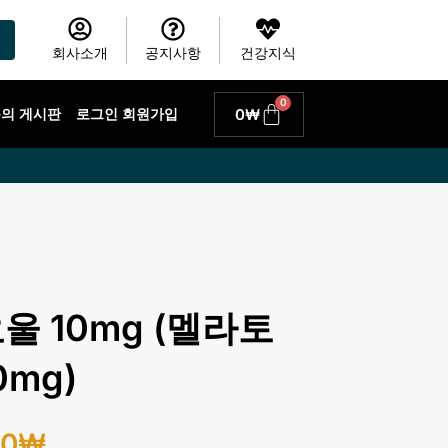
회사소개
공지사항
건강지식
0
Cart
0
₩
 문의 게시판
로그인 회원가입
 10mg (멜라토
0mg)
00
₩