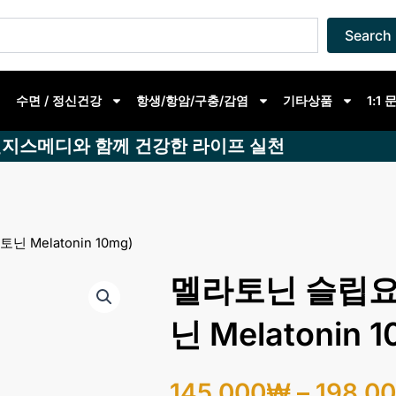
Search
수면 / 정신건강
항생/항암/구충/감염
기타상품
1:1
지스메디와 함께 건강한 라이프 실천
 Melatonin 10mg)
멜라토닌 슬립요울
닌 Melatonin 1
145,000
₩
–
198,0