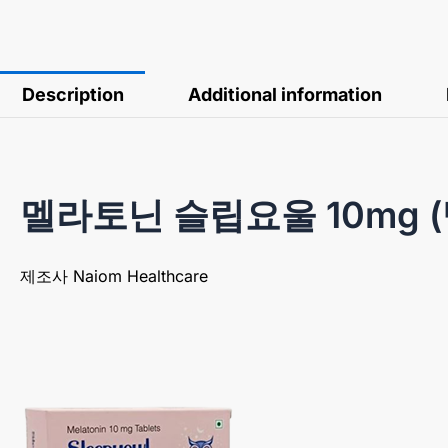
Description
Additional information
멜라토닌 슬립요울 10mg (멜
제조사 Naiom Healthcare