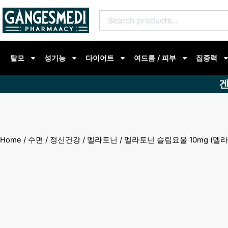
콘
Search
텐
for:
츠
로
탈모
성기능
다이어트
여드름 / 피부
집중력
건
너
겐
뛰
기
Home
/
수면 / 정신건강
/
멜라토닌
/ 멜라토닌 슬립요울 10mg (멜라토닌