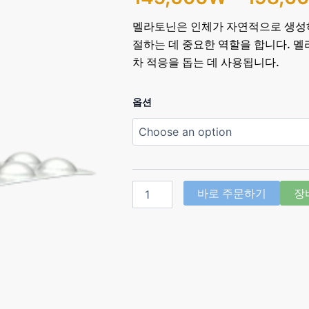
멜라토닌은 인체가 자연적으로 생성하
절하는 데 중요한 역할을 합니다. 
차 적응을 돕는 데 사용됩니다.
멜
옵션
라
토
닌
슬
립
요
바로 주문하기
장
울
10mg
(멜
라
토
닌
Melatonin
10mg)
quantity