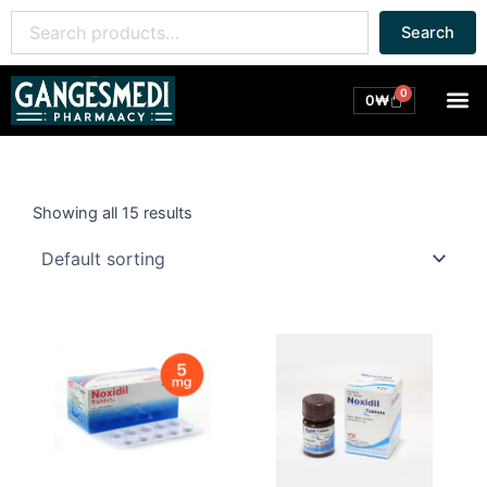
콘
Search
Search
텐
for:
츠
로
0
M
Cart
0
₩
건
너
뛰
기
Showing all 15 results