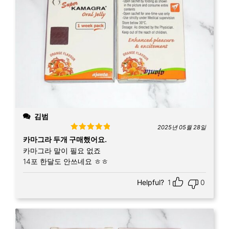
김범
2025년 05월 28일
Rated
5
out
카마그라 두개 구매했어요.
of 5
카마그라 말이 필요 없죠
14포 한달도 안쓰네요 ㅎㅎ
Helpful?
1
0