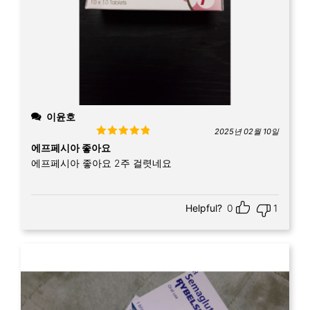
이윤호
2025년 02월 10일
Rated
5
out
에프페시아 좋아요
of 5
에프페시아 좋아요 2주 걸렷네요
Helpful?
0
1