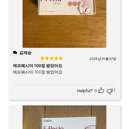
김재승
2025년 01월 07일
Rated
5
out
에프페시아 100정 받았어요
of 5
에프페시아 100정 받았어요
Helpful?
0
1