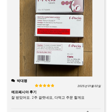
박대평
2025년 01월 02일
Rated
5
out
에프페시아 후기
of 5
잘 받았어요. 2주 걸렷네요, 다먹고 주문 할게요