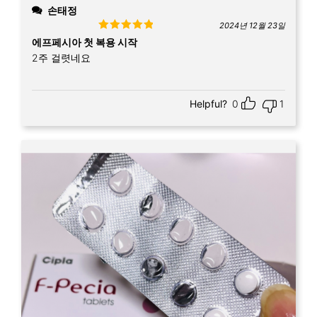
손태정
2024년 12월 23일
Rated
5
out
에프페시아 첫 복용 시작
of 5
2주 걸렷네요
Helpful?
0
1