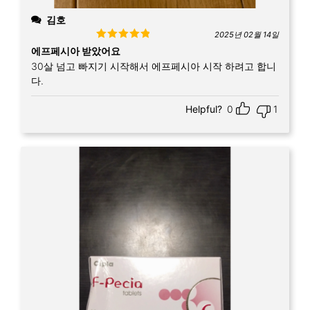
김호
2025년 02월 14일
Rated
5
out
에프페시아 받았어요
of 5
30살 넘고 빠지기 시작해서 에프페시아 시작 하려고 합니
다.
Helpful?
0
1