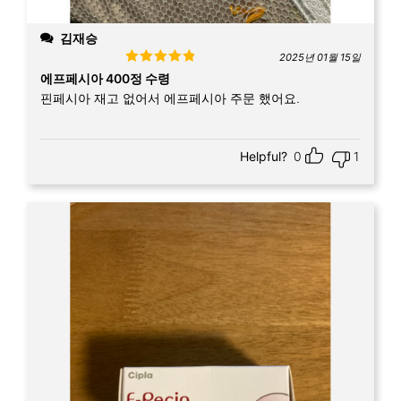
김재승
2025년 01월 15일
Rated
5
out
에프페시아 400정 수령
of 5
핀페시아 재고 없어서 에프페시아 주문 했어요.
Helpful?
0
1