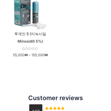
투게인 5 (미녹시딜
Minoxidill 5%)
Rated
55,000
₩
–
155,000
₩
0
out
of
5
Customer reviews