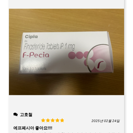
고호철
2025년 02월 24일
Rated
5
out
에프페시아 좋아요!!!!
of 5