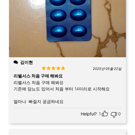
김이현
2025년 05월 22일
Rated
5
out
리벨서스 처음 구매 해봐요
of 5
리벨서스 처음 구매 해봐요
기존에 당뇨도 있어서 처음 부터 14미리로 시작해요
얼마나 빠질지 궁금하네요
Helpful?
1
0