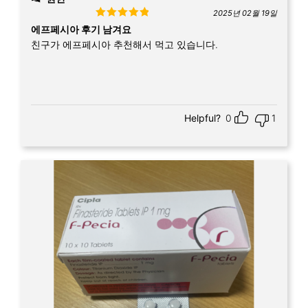
2025년 02월 19일
Rated
5
out
에프페시아 후기 남겨요
of 5
친구가 에프페시아 추천해서 먹고 있습니다.
Helpful?
0
1