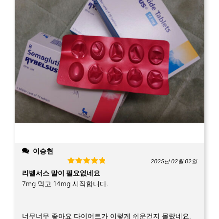
이승현
2025년 02월 02일
Rated
5
out
리벨서스 말이 필요없네요
of 5
7mg 먹고 14mg 시작합니다.
너무너무 좋아요 다이어트가 이렇게 쉬운건지 몰랐네요.