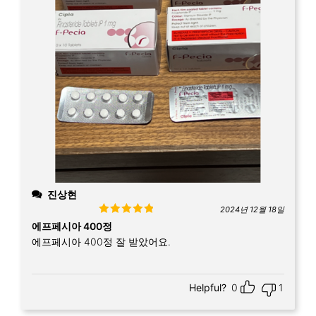
진상현
2024년 12월 18일
Rated
5
out
에프페시아 400정
of 5
에프페시아 400정 잘 받았어요.
Helpful?
0
1