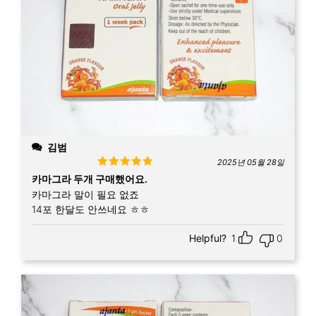
김범
2025년 05월 28일
Rated
5
out
카마그라 두개 구매했어요.
of 5
카마그라 말이 필요 없죠
14포 한달도 안쓰네요 ㅎㅎ
Helpful?
1
0