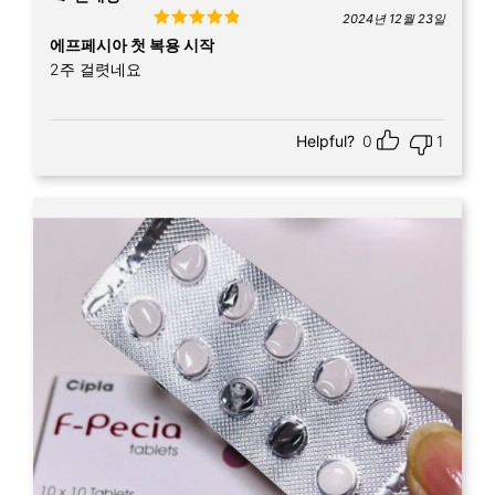
2024년 12월 23일
Rated
5
out
에프페시아 첫 복용 시작
of 5
2주 걸렷네요
Helpful?
0
1