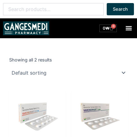
콘
Search
Search
텐
for:
츠
로
0
M
Cart
0
₩
건
너
뛰
기
Showing all 2 results