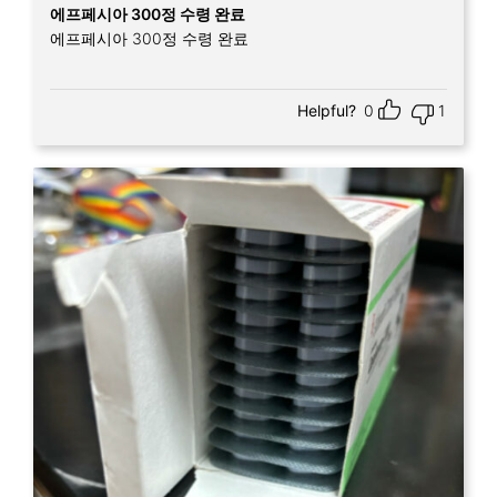
Rated
5
out
에프페시아 300정 수령 완료
of 5
에프페시아 300정 수령 완료
Helpful?
0
1