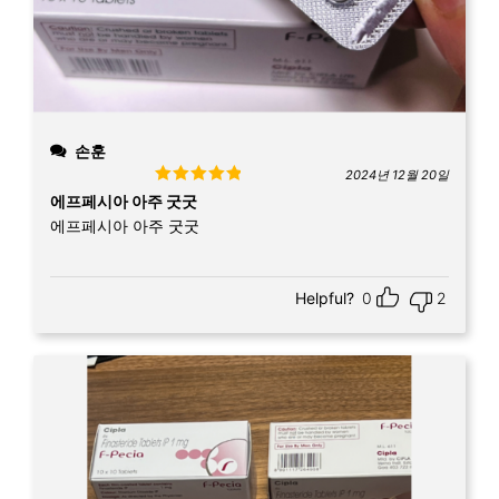
손훈
2024년 12월 20일
Rated
5
out
에프페시아 아주 굿굿
of 5
에프페시아 아주 굿굿
Helpful?
0
2