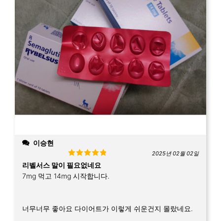
이승현
2025년 02월 02일
Rated
5
out
리벨서스 말이 필요없네요
of 5
7mg 먹고 14mg 시작합니다.
너무너무 좋아요 다이어트가 이렇게 쉬운건지 몰랐네요.