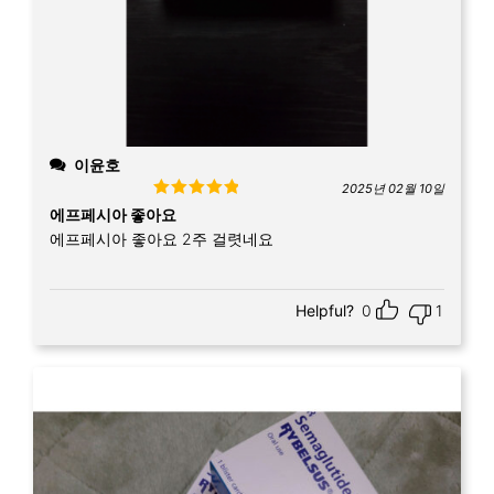
이윤호
2025년 02월 10일
Rated
5
out
에프페시아 좋아요
of 5
에프페시아 좋아요 2주 걸렷네요
Helpful?
0
1