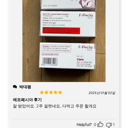
박대평
2025년 01월 02일
Rated
5
out
에프페시아 후기
of 5
잘 받았어요. 2주 걸렷네요, 다먹고 주문 할게요
Helpful?
0
1