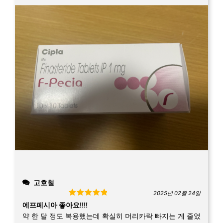
고호철
2025년 02월 24일
Rated
5
out
에프페시아 좋아요!!!!
of 5
약 한 달 정도 복용했는데 확실히 머리카락 빠지는 게 줄었