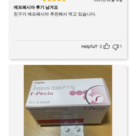
Rated
5
out
에프페시아 후기 남겨요
of 5
친구가 에프페시아 추천해서 먹고 있습니다.
Helpful?
0
1