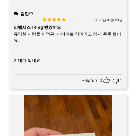
김현주
2025년 01월 23일
Rated
5
out
리벨서스 14mg 받았어요
of 5
유명한 사람들이 먹은 다이어트 약이라고 해서 주문 했어
요.
기대가 되네요
Helpful?
0
1