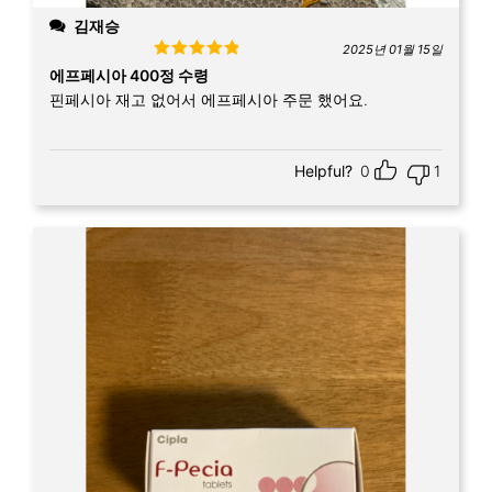
김재승
2025년 01월 15일
Rated
5
out
에프페시아 400정 수령
of 5
핀페시아 재고 없어서 에프페시아 주문 했어요.
Helpful?
0
1