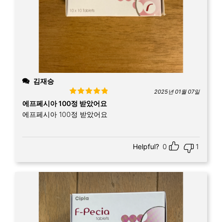
김재승
2025년 01월 07일
Rated
5
out
에프페시아 100정 받았어요
of 5
에프페시아 100정 받았어요
Helpful?
0
1