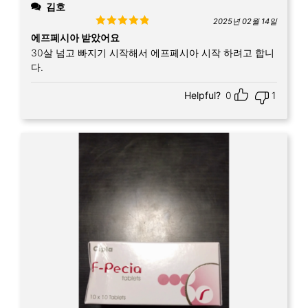
김호
2025년 02월 14일
Rated
5
out
에프페시아 받았어요
of 5
30살 넘고 빠지기 시작해서 에프페시아 시작 하려고 합니
다.
Helpful?
0
1