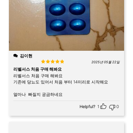
김이현
2025년 05월 22일
Rated
5
out
리벨서스 처음 구매 해봐요
of 5
리벨서스 처음 구매 해봐요
기존에 당뇨도 있어서 처음 부터 14미리로 시작해요
얼마나 빠질지 궁금하네요
Helpful?
1
0