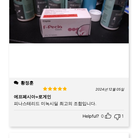
황정훈
2024년 12월 05일
Rated
5
out
에프페시아+로게인
of 5
피나스테리드 미녹시딜 최고의 조합입니다.
Helpful?
0
1