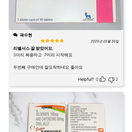
곽수현
2025년 05월 30일
Rated
5
out
리벨서스 잘 받았어요.
of 5
3미리 복용하고 7미리 시작해요
두번째 구매인데 잘도착하네요 좋아요
Helpful?
0
2