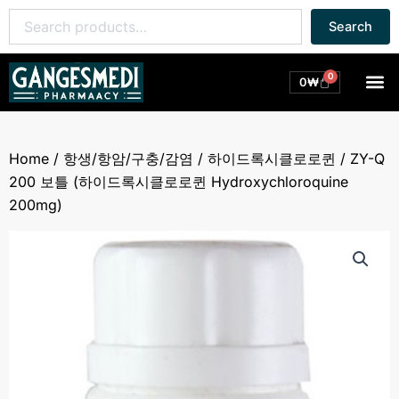
콘
Search
Search
텐
for:
츠
로
0
M
Cart
0
₩
건
너
뛰
Home
/
항생/항암/구충/감염
/
하이드록시클로로퀸
/ ZY-Q
기
200 보틀 (하이드록시클로로퀸 Hydroxychloroquine
200mg)