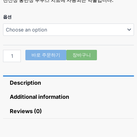
ZY-
옵션
Q
200
보
틀
(하
이
바로 주문하기
장바구니
드
록
시
클
Description
로
로
퀸
Additional information
Hydroxychloroquine
200mg)
Reviews (0)
quantity