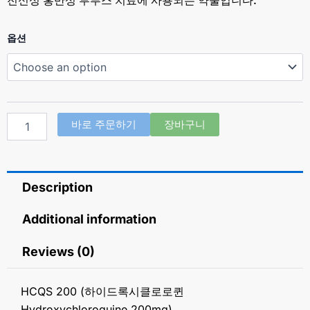
HCQS
옵션
200
(하
이
드
록
시
바로 주문하기
장바구니
클
로
로
퀸
Description
Hydroxychloroquine
200mg)
quantity
Additional information
Reviews (0)
HCQS 200 (하이드록시클로로퀸
Hydroxychloroquine 200mg)