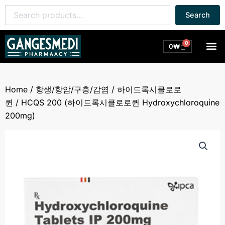
콘
Search
Search
텐
for:
츠
로
0
M
Cart
0
₩
건
너
뛰
Home
/
항생/항암/구충/감염
/
하이드록시클로로
기
퀸
/ HCQS 200 (하이드록시클로로퀸 Hydroxychloroquine
200mg)