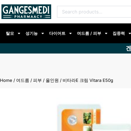
콘
Search
텐
for:
츠
로
탈모
성기능
다이어트
여드름 / 피부
집중력
건
너
겐
뛰
기
Home
/
여드름 / 피부
/
올인원
/ 비타라E 크림 Vitara E50g