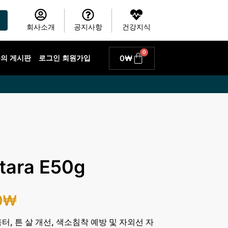
회사소개
공지사항
건강지식
0
Cart
0
₩
 문의 게시판
로그인 회원가입
ara E50g
0
₩
터, 튼 살 개선, 색소침착 예방 및 자외선 자