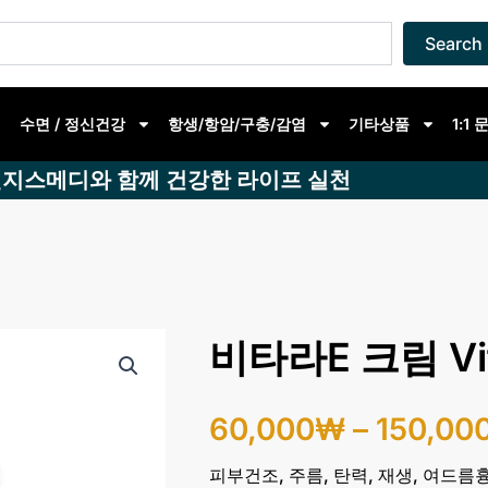
Search
수면 / 정신건강
항생/항암/구충/감염
기타상품
1:1
지스메디와 함께 건강한 라이프 실천
비타라E 크림 Vit
60,000
₩
–
150,00
피부건조, 주름, 탄력, 재생, 여드름흉