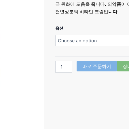
극 완화에 도움을 줍니다. 의약품이
천연성분의 비타민 크림입니다.
비
옵션
타
라
E
크
림
Vitara
바로 주문하기
장
E50g
quantity