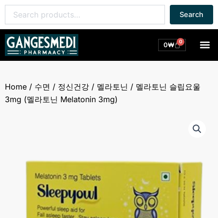
콘
Search
Search
텐
for:
츠
로
0
M
Cart
0
₩
건
너
뛰
Home
/
수면 / 정신건강
/
멜라토닌
/ 멜라토닌 슬립요울
기
3mg (멜라토닌 Melatonin 3mg)