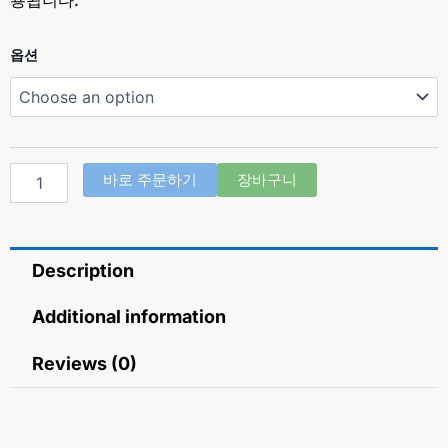
멜
옵션
라
토
닌
슬
립
요
바로 주문하기
장바구니
울
3mg
(멜
라
Description
토
닌
Melatonin
Additional information
3mg)
quantity
Reviews (0)