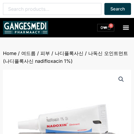
콘
Search
Search
텐
for:
츠
로
0
M
Cart
0
₩
건
너
뛰
Home
/
여드름 / 피부
/
나디플록사신
/ 나독신 오인트먼트
기
(나디플록사신 nadifloxacin 1%)