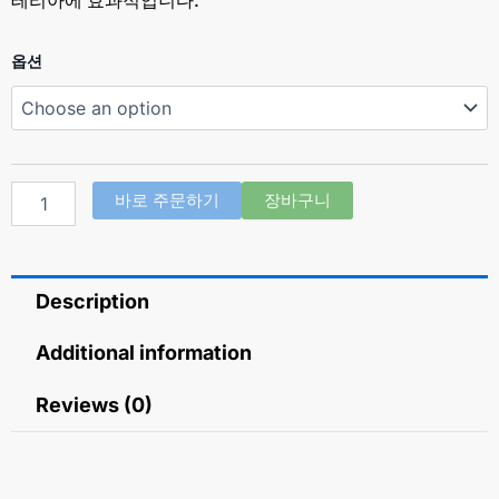
나
옵션
독
신
오
인
트
먼
바로 주문하기
장바구니
트
(나
디
플
Description
록
사
신
Additional information
nadifloxacin
1%)
Reviews (0)
quantity