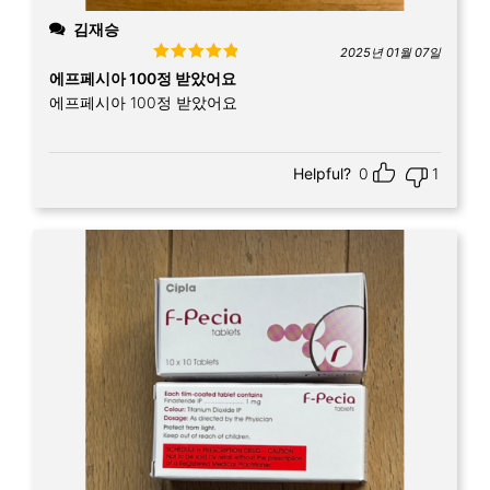
김재승
2025년 01월 07일
Rated
5
out
에프페시아 100정 받았어요
of 5
에프페시아 100정 받았어요
Helpful?
0
1