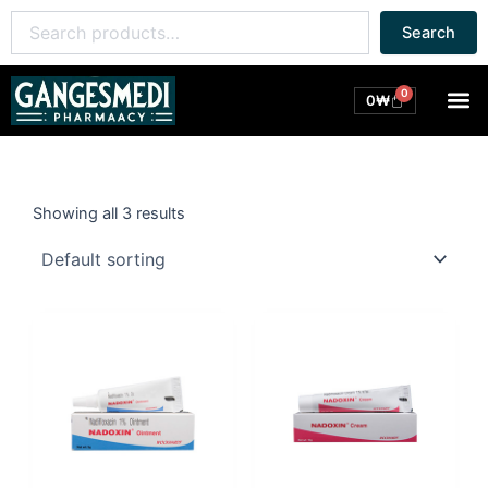
콘
Search
Search
텐
for:
츠
로
0
M
Cart
0
₩
건
너
뛰
기
Showing all 3 results