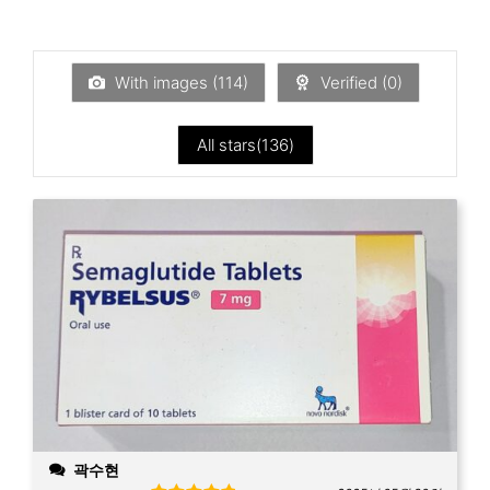
Rated
of 5
1
out
of
5
With images (
114
)
Verified (
0
)
All stars(
136
)
곽수현