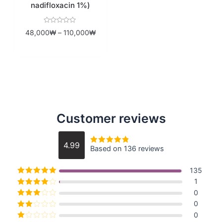
nadifloxacin 1%)
Rated
48,000
₩
–
110,000
₩
0
out
of
5
Customer reviews
4.99
Based on 136 reviews
Rated
4.9926470588235
out of 5
135
Rated
5
out
1
of 5
Rated
4
0
out of 5
Rated
3
0
out of 5
Rated
0
2
out