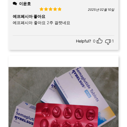
이윤호
2025년 02월 10일
Rated
5
out
에프페시아 좋아요
of 5
에프페시아 좋아요 2주 걸렷네요
Helpful?
0
1