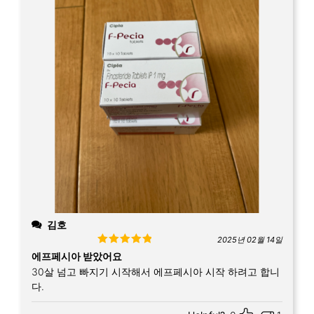
김호
2025년 02월 14일
Rated
5
out
에프페시아 받았어요
of 5
30살 넘고 빠지기 시작해서 에프페시아 시작 하려고 합니
다.