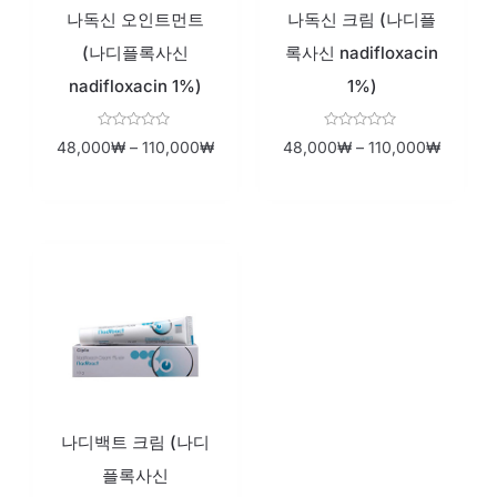
나독신 오인트먼트
나독신 크림 (나디플
(나디플록사신
록사신 nadifloxacin
nadifloxacin 1%)
1%)
Rated
Rated
48,000
₩
–
110,000
₩
48,000
₩
–
110,000
₩
0
0
out
out
of
of
5
5
나디백트 크림 (나디
플록사신