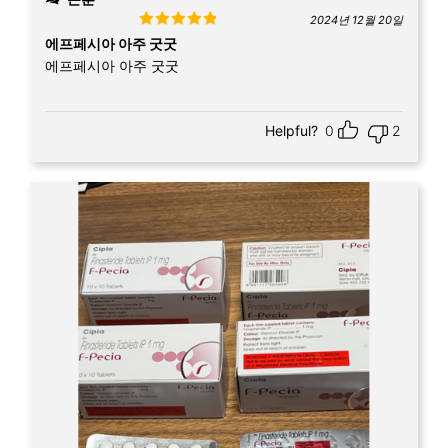
2024년 12월 20일
Rated
5
out
에프페시아 아주 굿굿
of 5
에프페시아 아주 굿굿
Helpful?
0
2