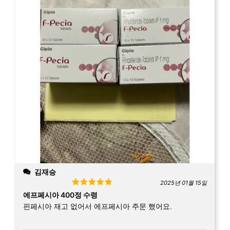
김재승
2025년 01월 15일
Rated
5
out
에프페시아 400정 수령
of 5
핀페시아 재고 없어서 에프페시아 주문 했어요.