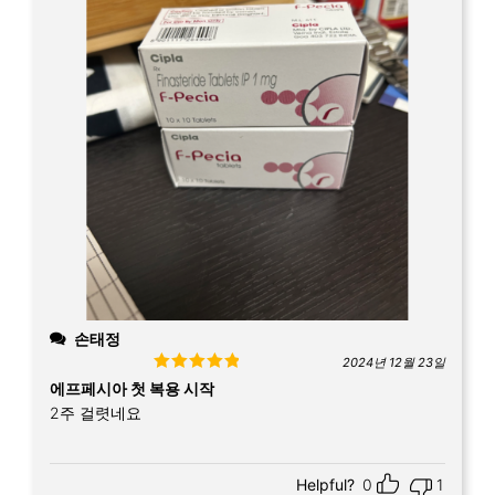
손태정
2024년 12월 23일
Rated
5
out
에프페시아 첫 복용 시작
of 5
2주 걸렷네요
Helpful?
0
1