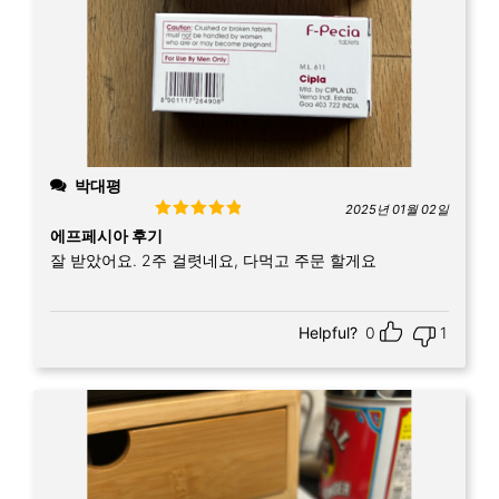
박대평
2025년 01월 02일
Rated
5
out
에프페시아 후기
of 5
잘 받았어요. 2주 걸렷네요, 다먹고 주문 할게요
Helpful?
0
1