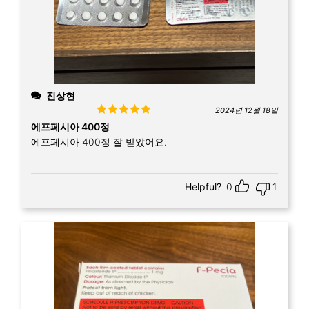
진상현
2024년 12월 18일
Rated
5
out
에프페시아 400정
of 5
에프페시아 400정 잘 받았어요.
Helpful?
0
1