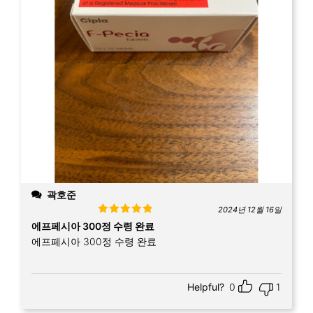
곽호준
2024년 12월 16일
Rated
5
out
에프페시아 300정 수령 완료
of 5
에프페시아 300정 수령 완료
Helpful?
0
1