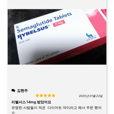
김현주
2025년 01월 23일
Rated
5
out
리벨서스 14mg 받았어요
of 5
유명한 사람들이 먹은 다이어트 약이라고 해서 주문 했어
요.