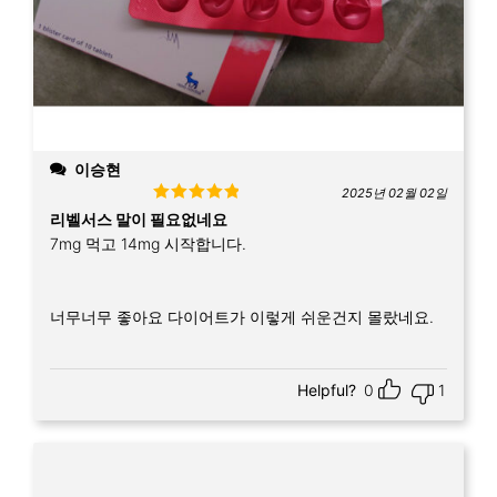
이승현
2025년 02월 02일
Rated
5
out
리벨서스 말이 필요없네요
of 5
7mg 먹고 14mg 시작합니다.
너무너무 좋아요 다이어트가 이렇게 쉬운건지 몰랐네요.
Helpful?
0
1