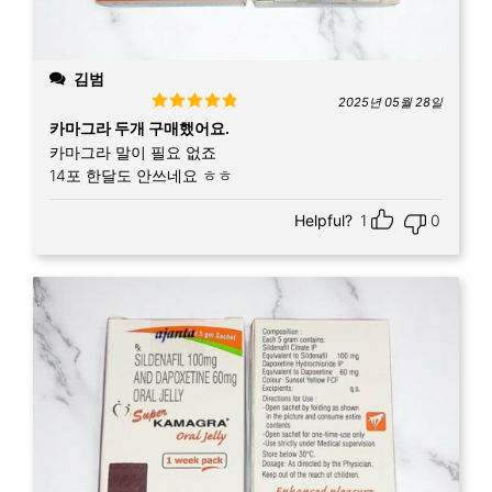
김범
2025년 05월 28일
Rated
5
out
카마그라 두개 구매했어요.
of 5
카마그라 말이 필요 없죠
14포 한달도 안쓰네요 ㅎㅎ
Helpful?
1
0