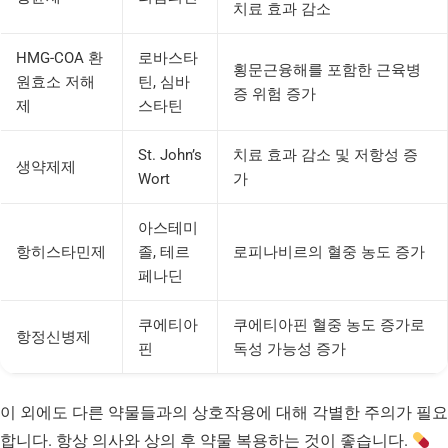
치료 효과 감소
HMG-COA 환
로바스타
횡문근융해를 포함한 근육병
원효소 저해
틴, 심바
증 위험 증가
제
스타틴
St. John’s
치료 효과 감소 및 저항성 증
생약제제
Wort
가
아스테미
항히스타민제
졸, 테르
로피나비르의 혈중 농도 증가
페나딘
쿠에티아
쿠에티아핀 혈중 농도 증가로
항정신병제
핀
독성 가능성 증가
이 외에도 다른 약물들과의 상호작용에 대해 각별한 주의가 필요
합니다. 항상 의사와 상의 후 약물 복용하는 것이 좋습니다.