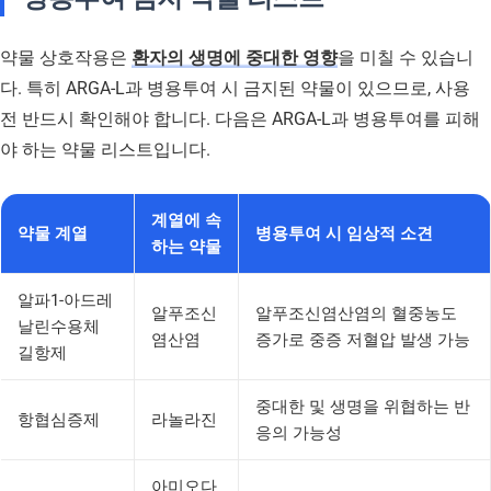
약물 상호작용은
환자의 생명에 중대한 영향
을 미칠 수 있습니
다. 특히 ARGA-L과 병용투여 시 금지된 약물이 있으므로, 사용
전 반드시 확인해야 합니다. 다음은 ARGA-L과 병용투여를 피해
야 하는 약물 리스트입니다.
계열에 속
약물 계열
병용투여 시 임상적 소견
하는 약물
알파1-아드레
알푸조신
알푸조신염산염의 혈중농도
날린수용체
염산염
증가로 중증 저혈압 발생 가능
길항제
중대한 및 생명을 위협하는 반
항협심증제
라놀라진
응의 가능성
아미오다