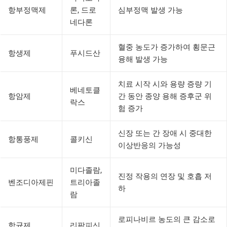
항부정맥제
론, 드로
심부정맥 발생 가능
네다론
혈중 농도가 증가하여 횡문근
항생제
푸시드산
융해 발생 가능
치료 시작 시와 용량 증량 기
베네토클
항암제
간 동안 종양 용해 증후군 위
락스
험 증가
신장 또는 간 장애 시 중대한
항통풍제
콜키신
이상반응의 가능성
미다졸람,
진정 작용의 연장 및 호흡 저
벤조디아제핀
트리아졸
하
람
로피나비르 농도의 큰 감소로
항균제
리팜피신