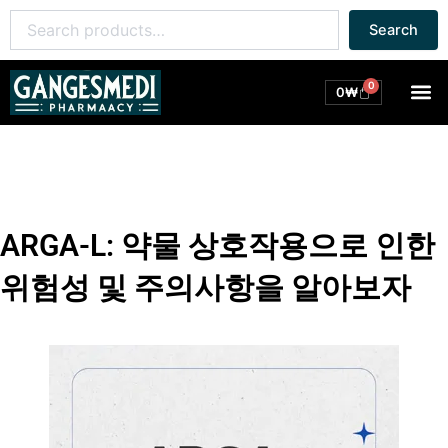
콘
Search
Search
텐
for:
츠
로
0
M
Cart
0
₩
건
너
뛰
기
ARGA-L: 약물 상호작용으로 인한
위험성 및 주의사항을 알아보자