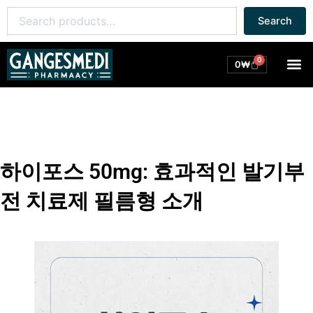
콘
Search
Search
텐
for:
츠
로
0
M
Cart
0
₩
건
너
뛰
기
하이포스 50mg: 효과적인 발기부
전 치료제 필름형 소개