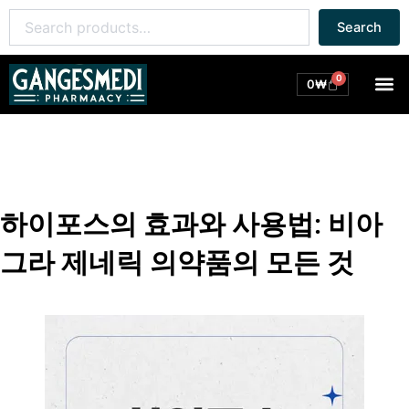
콘
Search
Search
텐
for:
츠
로
0
M
Cart
0
₩
건
너
뛰
기
하이포스의 효과와 사용법: 비아
그라 제네릭 의약품의 모든 것