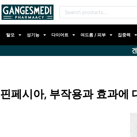
콘
Search
텐
for:
츠
로
탈모
성기능
다이어트
여드름 / 피부
집중력
건
너
겐
뛰
기
핀페시아, 부작용과 효과에 