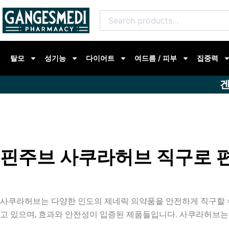
콘
Search
텐
for:
츠
로
탈모
성기능
다이어트
여드름 / 피부
집중력
건
너
겐
뛰
기
핀주브 사쿠라허브 직구로 
사쿠라허브는 다양한 인도의 제네릭 의약품을 안전하게 직구할 
고 있으며, 효과와 안전성이 입증된 제품들입니다. 사쿠라허브는