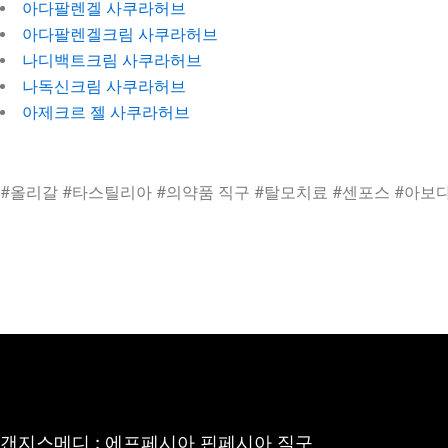
아다팔렌겔 사쿠라허브
아다팔렌겔크림 사쿠라허브
나디백트크림 사쿠라허브
나독신크림 사쿠라허브
아제크르 젤 사쿠라허브
#올리갈 #타스틸리아 #의약품 직구 #탈모치료 #센포스 #아보다
갠지스메디 : 에프페시아 핀페시아 직구