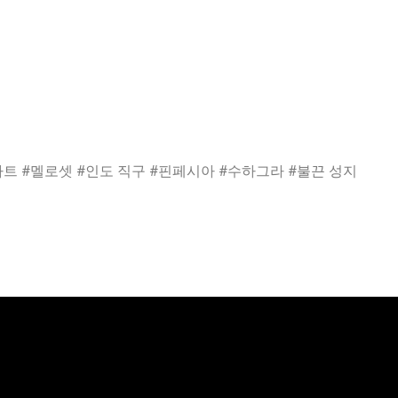
트 #멜로셋 #인도 직구 #핀페시아 #수하그라 #불끈 성지