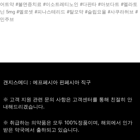
어트약 #불면증치료 #이소트레티노인 #다판타 #아보다트 #멜라토
닌 5mg #멜로셋 #피나스테리드 #탈모약 #슬립요울 #사쿠라허브 #
민주브
갠지스메디 : 에프페시아 핀페시아 직구
※ 고객 지원 관련 문의 사항은 고객센터를 통해 친절히 안
내해드리겠습니다.
※ 취급하는 의약품은 모두 100%정품이며, 해외에서 인가
받은 약국에서 출하되고 있습니다.