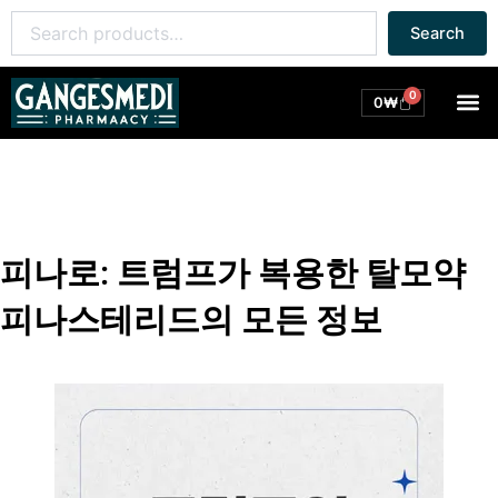
콘
Search
Search
텐
for:
츠
로
0
M
Cart
0
₩
건
너
뛰
기
피나로: 트럼프가 복용한 탈모약
피나스테리드의 모든 정보