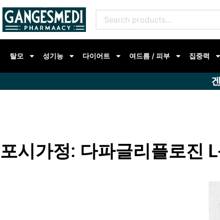
콘
Search
텐
for:
츠
로
탈모
성기능
다이어트
여드름 / 피부
집중력
건
너
겐
뛰
기
포시가정: 다파글리플로진 L