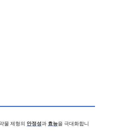
 약물 제형의
안정성
과
효능
을 극대화합니