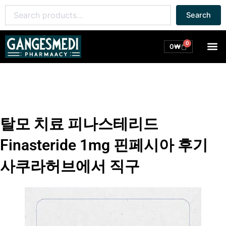
콘
Search
Search
텐
for:
츠
로
0
M
Cart
0
₩
건
너
뛰
기
탈모 치료 피나스테리드
Finasteride 1mg 핀페시아 후기
사쿠라허브에서 직구