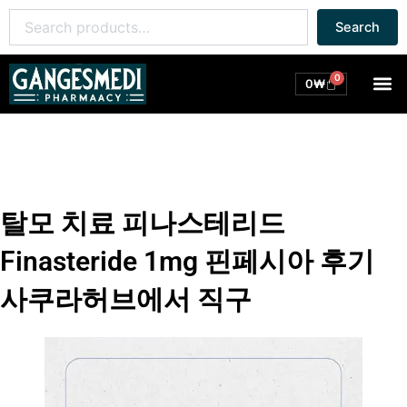
콘
Search
Search
텐
for:
츠
로
0
M
Cart
0
₩
건
너
뛰
기
탈모 치료 피나스테리드
Finasteride 1mg 핀페시아 후기
사쿠라허브에서 직구