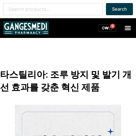
콘
Search
Search
텐
for:
츠
로
0
M
Cart
0
₩
건
너
뛰
기
타스틸리아: 조루 방지 및 발기 개
선 효과를 갖춘 혁신 제품