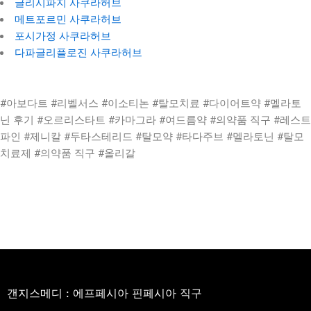
글리시파지 사쿠라허브
메트포르민 사쿠라허브
포시가정 사쿠라허브
다파글리플로진 사쿠라허브
#아보다트 #리벨서스 #이소티논 #탈모치료 #다이어트약 #멜라토
닌 후기 #오르리스타트 #카마그라 #여드름약 #의약품 직구 #레스트
파인 #제니칼 #두타스테리드 #탈모약 #타다주브 #멜라토닌 #탈모
치료제 #의약품 직구 #올리갈
갠지스메디 : 에프페시아 핀페시아 직구