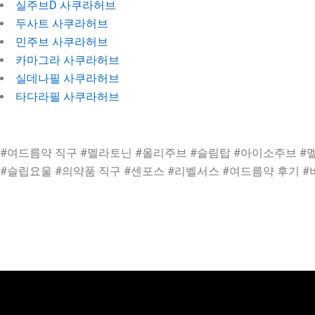
실주브D 사쿠라허브
두사트 사쿠라허브
민주브 사쿠라허브
카마그라 사쿠라허브
실데나필 사쿠라허브
타다라필 사쿠라허브
#여드름약 직구 #멜라토닌 #올리주브 #슬림탑 #아이소주브 #멜
#슬립요울 #의약품 직구 #센포스 #리벨서스 #여드름약 후기 