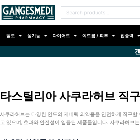
콘
Search
텐
for:
츠
로
탈모
성기능
다이어트
여드름 / 피부
집중력
건
너
겐
뛰
기
타스틸리아 사쿠라허브 직구
사쿠라허브는 다양한 인도의 제네릭 의약품을 안전하게 직구할 
고 있으며, 효과와 안전성이 입증된 제품들입니다. 사쿠라허브는