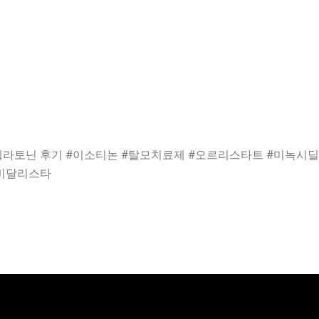
라토닌 후기 #이소티논 #탈모치료제 #오르리스타트 #미녹시딜 #
#비달리스타