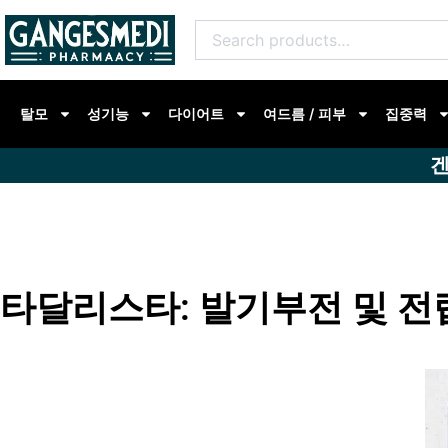
콘
Search
텐
for:
츠
로
탈모
성기능
다이어트
여드름 / 피부
집중력
건
너
겐
뛰
기
타달리스타: 발기부전 및 전