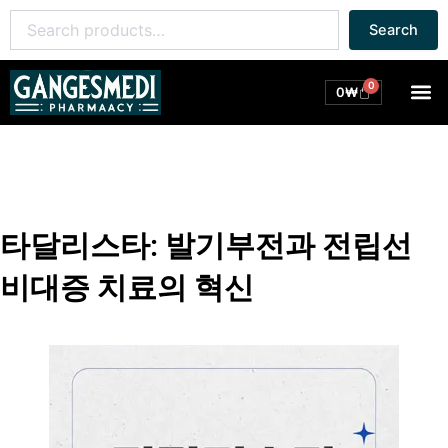
콘
Search
Search
텐
for:
츠
로
0
M
Cart
0
₩
건
너
뛰
기
타달리스타: 발기부전과 전립선
비대증 치료의 혁신