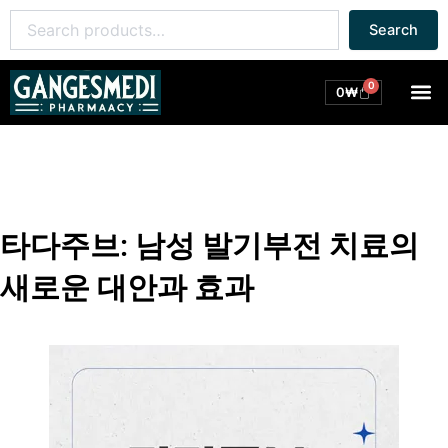
콘
Search
Search
텐
for:
츠
로
0
M
Cart
0
₩
건
너
뛰
기
타다주브: 남성 발기부전 치료의
새로운 대안과 효과