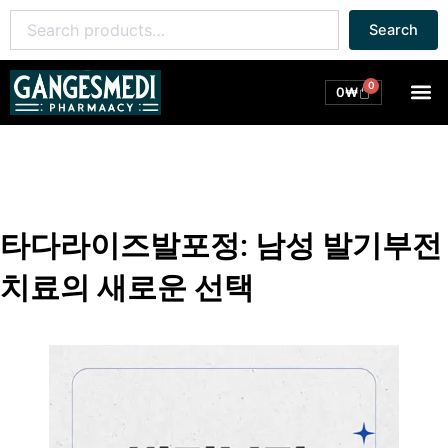
콘
Search
Search
텐
for:
츠
로
0
M
Cart
0
₩
건
너
뛰
기
타다라이즈발포정: 남성 발기부전
치료의 새로운 선택