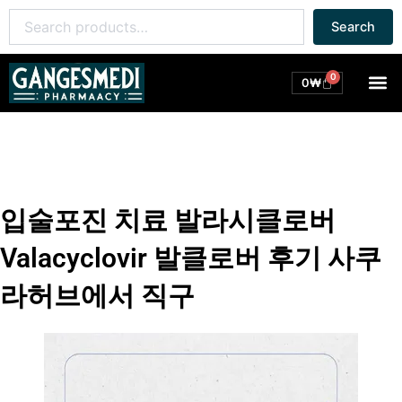
콘
Search
Search
텐
for:
츠
로
0
M
Cart
0
₩
건
너
뛰
기
입술포진 치료 발라시클로버
Valacyclovir 발클로버 후기 사쿠
라허브에서 직구