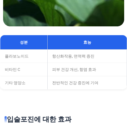
성분
효능
플라보노이드
항산화작용, 면역력 증진
비타민 C
피부 건강 개선, 항염 효과
기타 영양소
전반적인 건강 증진에 기여
입술포진에 대한 효과