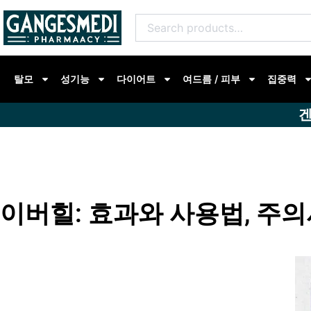
콘
Search
텐
for:
츠
로
탈모
성기능
다이어트
여드름 / 피부
집중력
건
너
겐
뛰
기
이버힐: 효과와 사용법, 주