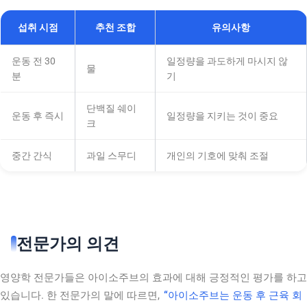
섭취 시점
추천 조합
유의사항
운동 전 30
일정량을 과도하게 마시지 않
물
분
기
단백질 쉐이
운동 후 즉시
일정량을 지키는 것이 중요
크
중간 간식
과일 스무디
개인의 기호에 맞춰 조절
전문가의 의견
영양학 전문가들은 아이소주브의 효과에 대해 긍정적인 평가를 하고
있습니다. 한 전문가의 말에 따르면,
“아이소주브는 운동 후 근육 회