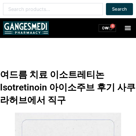
콘
Search
Search
텐
for:
츠
로
0
M
Cart
0
₩
건
너
뛰
기
여드름 치료 이소트레티논
Isotretinoin 아이소주브 후기 사쿠
라허브에서 직구