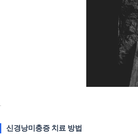
.
신경낭미충증 치료 방법