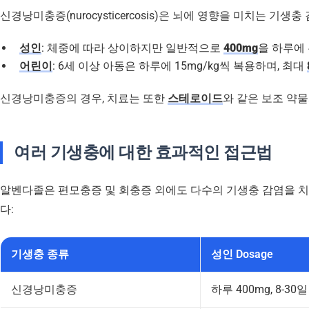
신경낭미충증(nurocysticercosis)은 뇌에 영향을 미치는
성인
: 체중에 따라 상이하지만 일반적으로
400mg
을 하루에 
어린이
: 6세 이상 아동은 하루에 15mg/kg씩 복용하며, 최대
신경낭미충증의 경우, 치료는 또한
스테로이드
여러 기생충에 대한 효과적인 접근법
알벤다졸은 편모충증 및 회충증 외에도 다수의 기생충 감염을 치료
다:
기생충 종류
성인 Dosage
신경낭미충증
하루 400mg, 8-30일