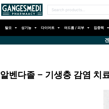
콘
Search
텐
for:
츠
로
탈모
성기능
다이어트
여드름 / 피부
집중력
건
너
겐
뛰
기
알벤다졸 – 기생충 감염 치