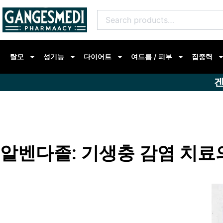
콘
Search
텐
for:
츠
로
탈모
성기능
다이어트
여드름 / 피부
집중력
건
너
겐
뛰
기
알벤다졸: 기생충 감염 치료의