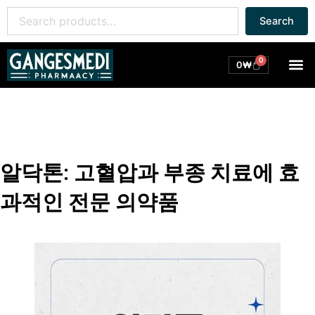
콘
Search
Search
텐
for:
츠
로
0
M
Cart
0
₩
건
너
뛰
기
알닥톤: 고혈압과 부종 치료에 효
과적인 전문 의약품