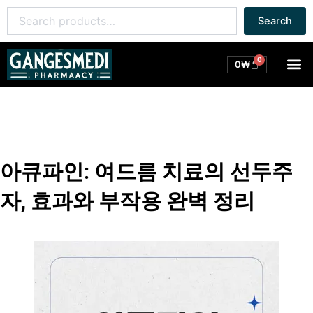
콘
Search
Search
텐
for:
츠
로
0
M
Cart
0
₩
건
너
뛰
기
아큐파인: 여드름 치료의 선두주
자, 효과와 부작용 완벽 정리