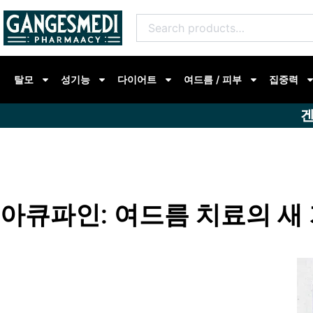
콘
Search
텐
for:
츠
로
탈모
성기능
다이어트
여드름 / 피부
집중력
건
너
겐
뛰
기
아큐파인: 여드름 치료의 새