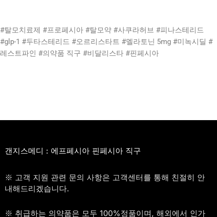
#탈모치료제 #프로페시아 #탈모약 #사쿠라허브 #피나스테리드
#glp-1 #두타스테리드 #오르리스타트 #멜라토닌 5mg #미녹시딜 #
레스트파인 #의약품 직구 #비달리스타 #핀페시아
갠지스메디 : 에프페시아 핀페시아 직구
※ 고객 지원 관련 문의 사항은 고객센터를 통해 친절히 안
내해드리겠습니다.
※ 취급하는 의약품은 모두 100%정품이며, 해외에서 인가