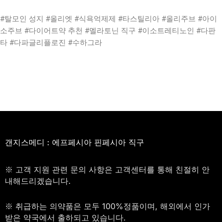
#탈모인 성지 #올리엣 #식욕억제제 #타스틸리아 #올리주브 #아이
소주브 #다이어트약 추천 #멜라토닌 직구 #이소트레티노인 #다판
타 #다파글리플로진 #수하그라
갠지스메디 : 에프페시아 핀페시아 직구
※ 고객 지원 관련 문의 사항은 고객센터를 통해 친절히 안
내해드리겠습니다.
※ 취급하는 의약품은 모두 100%정품이며, 해외에서 인가
받은 약국에서 출하되고 있습니다.