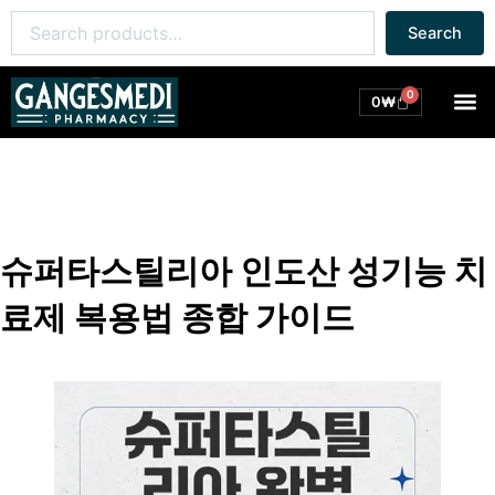
콘
Search
Search
텐
for:
츠
로
0
M
Cart
0
₩
건
너
뛰
기
슈퍼타스틸리아 인도산 성기능 치
료제 복용법 종합 가이드