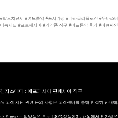
#탈모치료제 #여드름약 #포시가정 #다파글리플로진 #두타스테리
미녹시딜 #프로페시아 #의약품 직구 #여드름약 후기 #아큐파인
갠지스메디 : 에프페시아 핀페시아 직구
※ 고객 지원 관련 문의 사항은 고객센터를 통해 친절히 안내
※ 취급하는 의약품은 모두 100%정품이며, 해외에서 인가받은