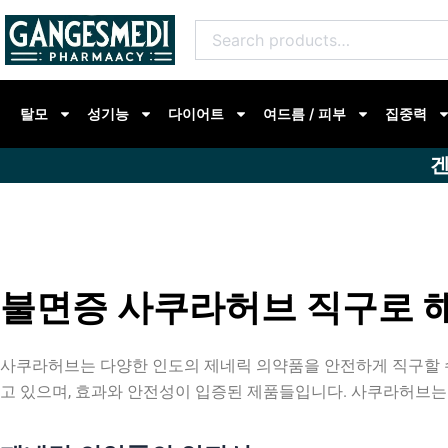
콘
Search
텐
for:
츠
로
탈모
성기능
다이어트
여드름 / 피부
집중력
건
너
겐
뛰
기
불면증 사쿠라허브 직구로 
사쿠라허브는 다양한 인도의 제네릭 의약품을 안전하게 직구할 
고 있으며, 효과와 안전성이 입증된 제품들입니다. 사쿠라허브는