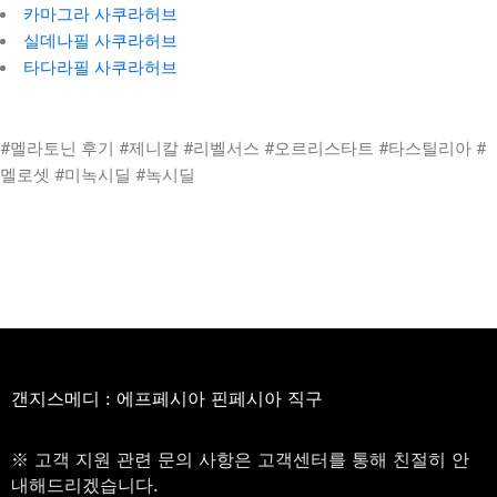
카마그라 사쿠라허브
실데나필 사쿠라허브
타다라필 사쿠라허브
#멜라토닌 후기 #제니칼 #리벨서스 #오르리스타트 #타스틸리아 #
멜로셋 #미녹시딜 #녹시딜
갠지스메디 : 에프페시아 핀페시아 직구
※ 고객 지원 관련 문의 사항은 고객센터를 통해 친절히 안
내해드리겠습니다.