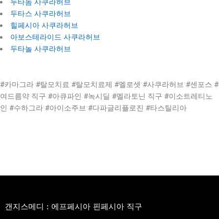
두타놈 사쿠라허브
두타스 사쿠라허브
힐페시아 사쿠라허브
아보스테라이드 사쿠라허브
두타놀 사쿠라허브
#카마그라 #탈모치료 #탈모치료제 #멜로셋 #사쿠라허브 #센포스 #
여드름약 직구 #아큐파인 #녹시딜 #멜라토닌 직구 #이소트레티노
인 #수하그라 #아이소주브 #다파글리플로진 #타스틸리아
갠지스메디 : 에프페시아 핀페시아 직구