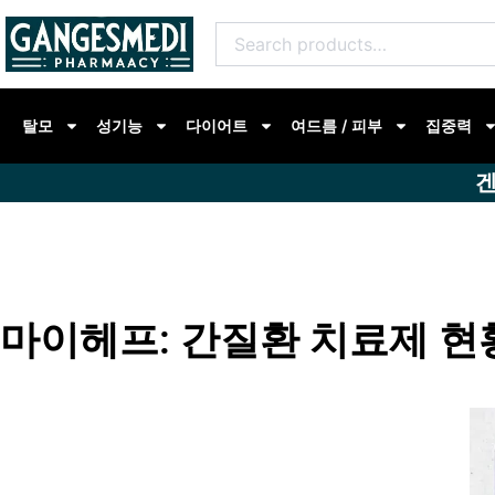
콘
Search
텐
for:
츠
로
탈모
성기능
다이어트
여드름 / 피부
집중력
건
너
겐
뛰
기
마이헤프: 간질환 치료제 현