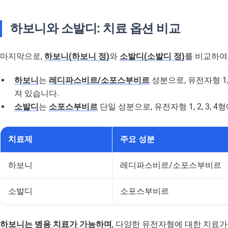
하보니와 소발디: 치료 옵션 비교
마지막으로,
하보니(하보니 정)
와
소발디(소발디 정)
를 비교하여
하보니
는
레디파스비르/소포스부비르
성분으로, 유전자형 1, 
져 있습니다.
소발디
는
소포스부비르
단일 성분으로, 유전자형 1, 2, 3
치료제
주요 성분
하보니
레디파스비르/소포스부비르
소발디
소포스부비르
하보니는 병용 치료가 가능하며
, 다양한 유전자형에 대한 치료