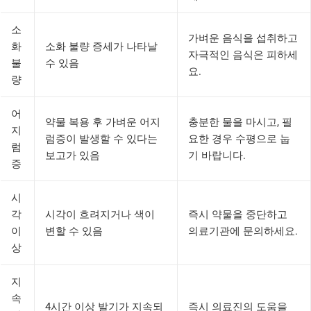
소
가벼운 음식을 섭취하고
화
소화 불량 증세가 나타날
자극적인 음식은 피하세
불
수 있음
요.
량
어
약물 복용 후 가벼운 어지
충분한 물을 마시고, 필
지
럼증이 발생할 수 있다는
요한 경우 수평으로 눕
럼
보고가 있음
기 바랍니다.
증
시
각
시각이 흐려지거나 색이
즉시 약물을 중단하고
이
변할 수 있음
의료기관에 문의하세요.
상
지
속
4시간 이상 발기가 지속되
즉시 의료진의 도움을