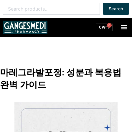
콘
Search
Search
텐
for:
츠
로
0
M
Cart
0
₩
건
너
뛰
기
마레그라발포정: 성분과 복용법
완벽 가이드