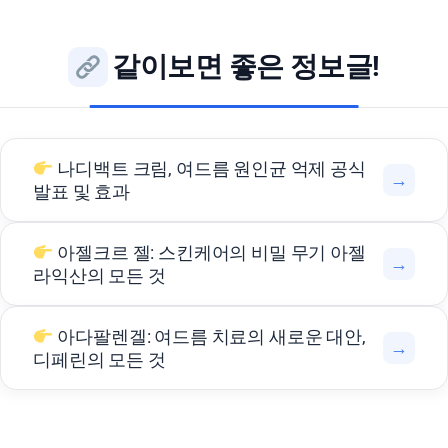
같이보면 좋은 정보글!
나디백트 크림, 여드름 원인균 억제 공식
→
발표 및 효과
아젤크르 젤: 스킨케어의 비밀 무기 아젤
→
라익산의 모든 것
아다팔렌겔: 여드름 치료의 새로운 대안,
→
디페린의 모든 것