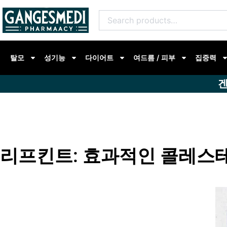
콘
Search
텐
for:
츠
로
탈모
성기능
다이어트
여드름 / 피부
집중력
건
너
겐
뛰
기
리프킨트: 효과적인 콜레스테