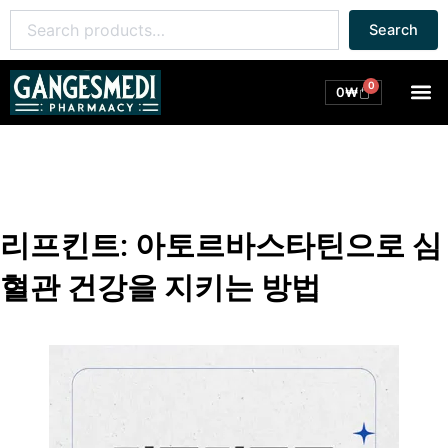
콘
Search
Search
텐
for:
츠
로
0
M
Cart
0
₩
건
너
뛰
기
리프킨트: 아토르바스타틴으로 심
혈관 건강을 지키는 방법