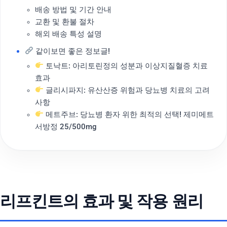
배송 방법 및 기간 안내
교환 및 환불 절차
해외 배송 특성 설명
같이보면 좋은 정보글!
토낙트: 아리토린정의 성분과 이상지질혈증 치료
효과
글리시파지: 유산산증 위험과 당뇨병 치료의 고려
사항
메트주브: 당뇨병 환자 위한 최적의 선택! 제미메트
서방정 25/500mg
리프킨트의 효과 및 작용 원리