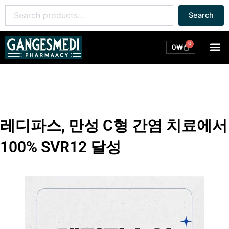
콘
Search
Search
텐
for:
츠
로
0
M
Cart
0
₩
건
너
뛰
기
레디파스, 만성 C형 간염 치료에서
100% SVR12 달성