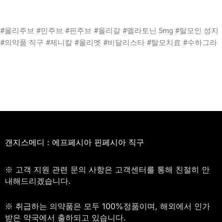
#올리주브 #민주브 #핀주브 #올리갈 #멜라토닌 5mg #탈모인 성지
#의약품 직구 #제니칼 #올리엣 #비달리스타 #탈모치료 #수하그라
갠지스메디 : 에프페시아 핀페시아 직구
※ 고객 지원 관련 문의 사항은 고객센터를 통해 친절히 안
내해드리겠습니다.
※ 취급하는 의약품은 모두 100%정품이며, 해외에서 인가
받은 약국에서 출하되고 있습니다.