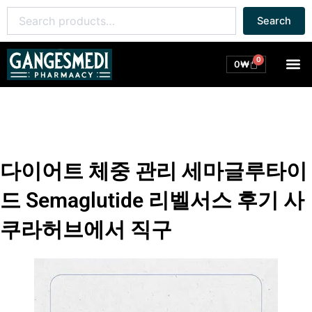
콘
Search
Search
텐
for:
츠
로
0
M
Cart
0
₩
건
너
뛰
기
다이어트 체중 관리 세마글루타이
드 Semaglutide 리벨서스 후기 사
쿠라허브에서 직구